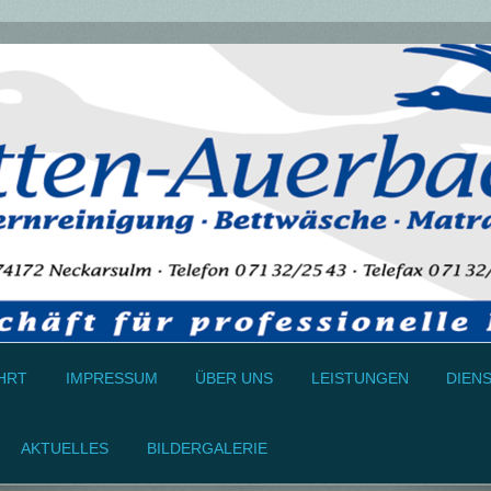
HRT
IMPRESSUM
ÜBER UNS
LEISTUNGEN
DIEN
AKTUELLES
BILDERGALERIE